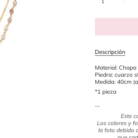
1
Descripción
Material: Chapa
Piedra: cuarzo 
Medida: 40cm (a
*1 pieza
--
Este c
Los colores y f
la foto debido 
que cad