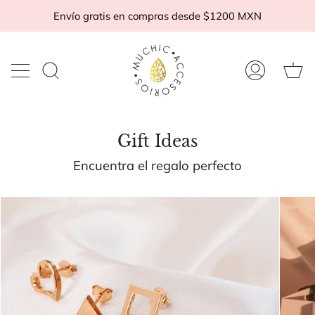
Ir
Envío gratis en compras desde $1200 MXN
al
contenido
Ca
Buscar
Mi
d
en
cuenta
c
la
tienda
Gift Ideas
Encuentra el regalo perfecto