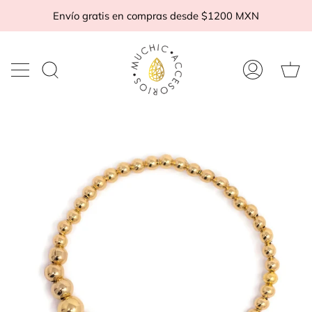
Ir
Envío gratis en compras desde $1200 MXN
al
contenido
Ca
Buscar
Mi
d
en
cuenta
c
la
tienda