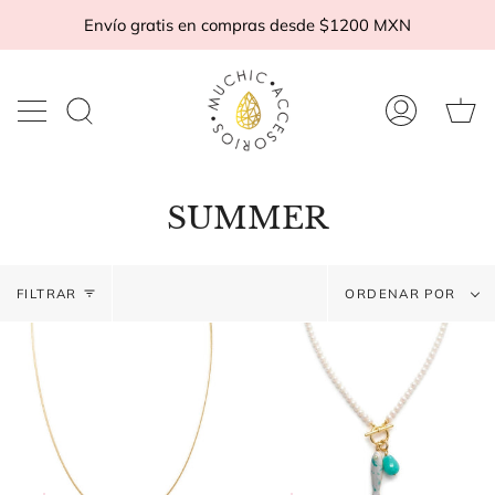
Ir
Envío gratis en compras desde $1200 MXN
al
contenido
Ca
Buscar
Mi
d
en
cuenta
c
la
tienda
SUMMER
Ordena
FILTRAR
ORDENAR POR
por