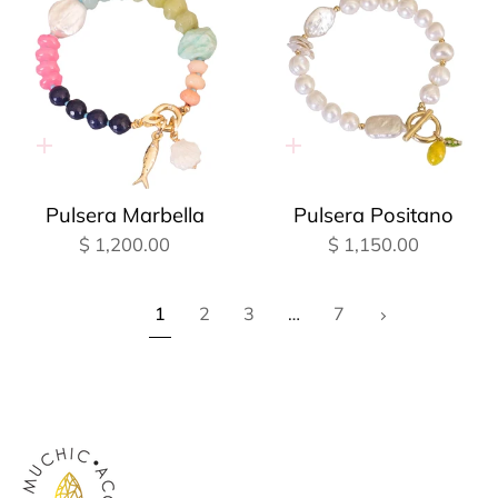
Adición
Adición
rápida
rápida
Pulsera Marbella
Pulsera Positano
$ 1,200.00
$ 1,150.00
1
Siguiente
1
2
3
…
7
»