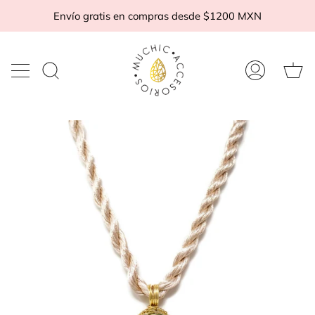
Ir
Envío gratis en compras desde $1200 MXN
al
contenido
Ca
Buscar
Mi
d
en
cuenta
c
la
tienda