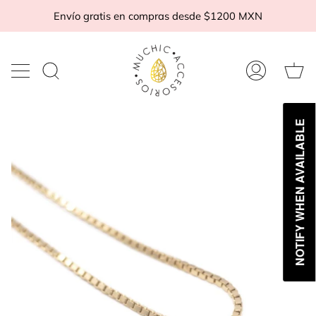
Ir
Envío gratis en compras desde $1200 MXN
al
contenido
Ca
Buscar
Mi
d
en
cuenta
c
la
tienda
NOTIFY WHEN AVAILABLE