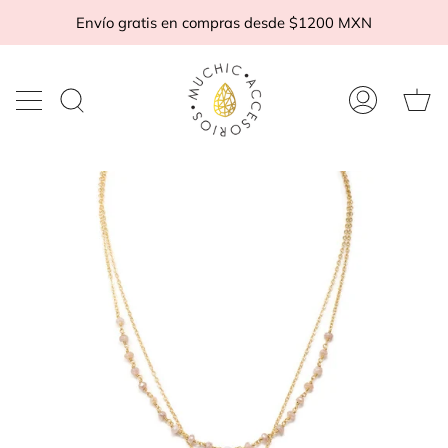
Ir
Envío gratis en compras desde $1200 MXN
al
contenido
Ca
Buscar
Mi
d
en
cuenta
c
la
tienda