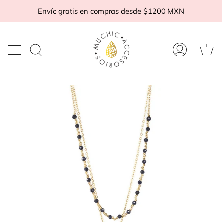
Ir
Envío gratis en compras desde $1200 MXN
al
contenido
Ca
Buscar
Mi
d
en
cuenta
c
la
tienda