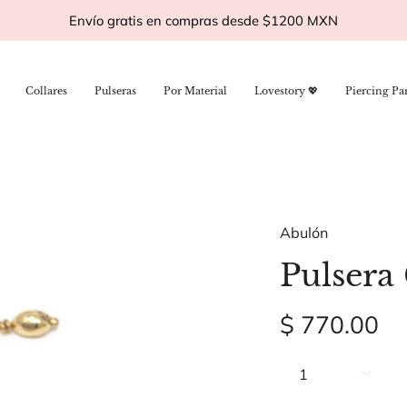
Envío gratis en compras desde $1200 MXN
Collares
Pulseras
Por Material
Lovestory 💖
Piercing Pa
Abulón
Pulser
$ 770.00
Cantidad
1