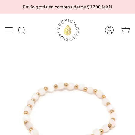
Ir
Envío gratis en compras desde $1200 MXN
al
contenido
Ca
Buscar
Mi
d
en
cuenta
c
la
tienda